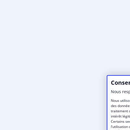
Consen
Nous resp
Nous utiliso
des données
traitement 
intérêt légi
Certains se
l’utilisati